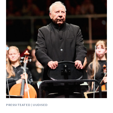
VISUAALSEKS
KUNSTIKS
PRESSITEATED
|
UUDISED