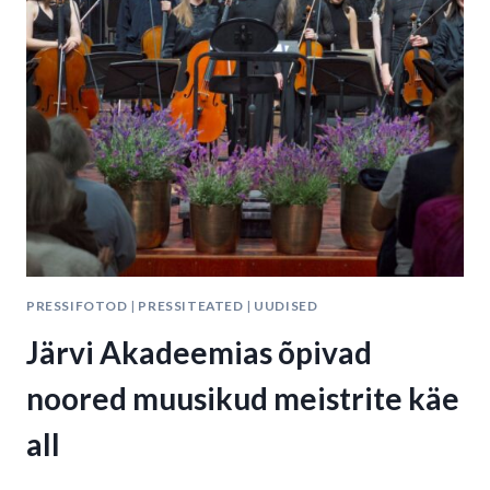
PRESSIFOTOD
|
PRESSITEATED
|
UUDISED
Järvi Akadeemias õpivad
noored muusikud meistrite käe
all