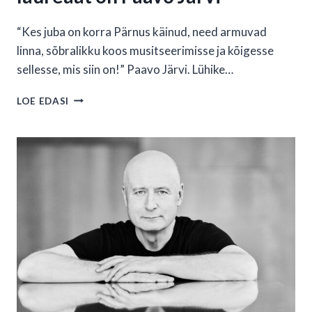
“Kes juba on korra Pärnus käinud, need armuvad
linna, sõbralikku koos musitseerimisse ja kõigesse
sellesse, mis siin on!” Paavo Järvi. Lühike…
POSTIMEHE
LOE EDASI
KULTUURIVEDURI
LAUREAAT
ON
PAAVO
JÄRVI