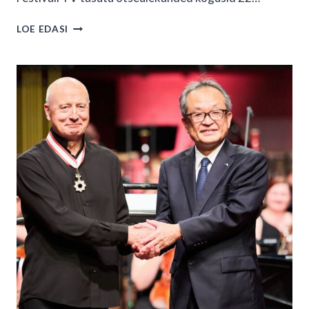
PÄRNU
LOE EDASI
MUUSIKAFESTIVAL
ARVUDES:
11
PÄEVA,
13
000
KONTSERDIKÜLASTAJAT