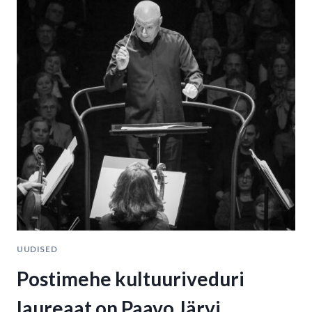
MÜÜKI
FESTIVALI
LISAKONTSERDID
JA
LISAPILETID
VÄLJAMÜÜDUD
KONTSERTIDELE
UUDISED
Postimehe kultuuriveduri
laureaat on Paavo Järvi