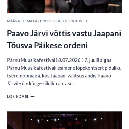
MÄÄRATLEMATA
|
PRESSITEATED
|
UUDISED
Paavo Järvi võttis vastu Jaapani
Tõusva Päikese ordeni
Pärnu Muusikafestival18.07.2026 17. juulil algas
Pärnu Muusikafestivali esimene lõppkontsert piduliku
tseremooniaga, kus Jaapani valitsus andis Paavo
Järvile üle kõrge riikliku autasu…
PAAVO
LOE EDASI
JÄRVI
VÕTTIS
VASTU
JAAPANI
TÕUSVA