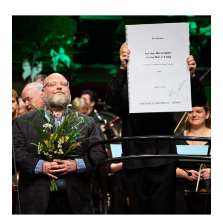
JÜRI
REINVERE
AUTORIPLAATI
„SHIP
OF
FOOLS“