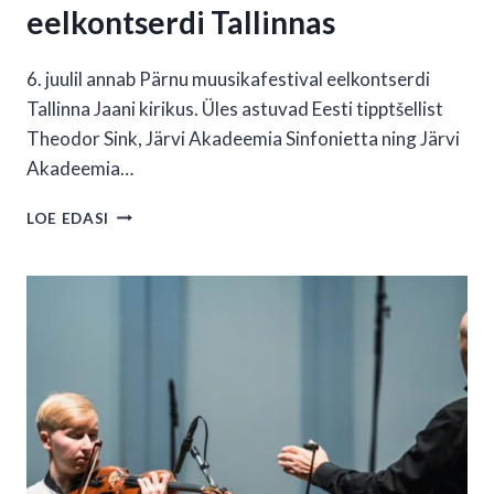
eelkontserdi Tallinnas
6. juulil annab Pärnu muusikafestival eelkontserdi
Tallinna Jaani kirikus. Üles astuvad Eesti tipptšellist
Theodor Sink, Järvi Akadeemia Sinfonietta ning Järvi
Akadeemia…
PÄRNU
LOE EDASI
MUUSIKAFESTIVAL
ANNAB
EELKONTSERDI
TALLINNAS