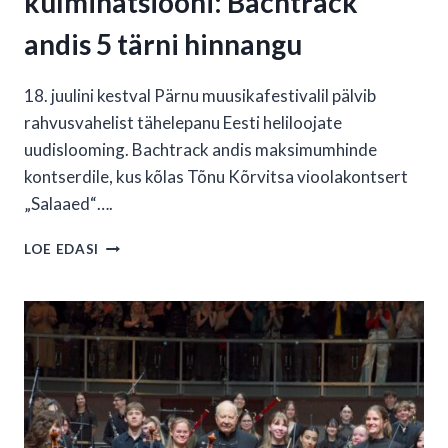
kulminatsiooni: Bachtrack
andis 5 tärni hinnangu
18. juulini kestval Pärnu muusikafestivalil pälvib
rahvusvahelist tähelepanu Eesti heliloojate
uudislooming. Bachtrack andis maksimumhinde
kontserdile, kus kõlas Tõnu Kõrvitsa vioolakontsert
„Salaaed“….
PÄRNU
LOE EDASI
MUUSIKAFESTIVAL
ENNE
KULMINATSIOONI:
BACHTRACK
ANDIS
5
TÄRNI
HINNANGU