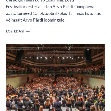
Festivaliorkester alustab Arvo Pärdi sünnipäeva-
aasta turneed 15. oktoobril kõlas Tallinnas Estonias
võimsalt Arvo Pärdi loomingule…
CARNEGIE
LOE EDASI
HALLIS
KÕLAB
EESTI
NIMI:
EESTI
FESTIVALIORKESTER
ALUSTAB
ARVO
PÄRDI
SÜNNIPÄEVA-
AASTA
TURNEED