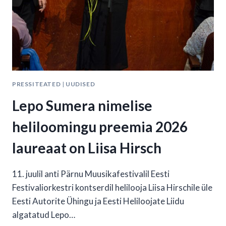
PRESSITEATED
|
UUDISED
Lepo Sumera nimelise
heliloomingu preemia 2026
laureaat on Liisa Hirsch
11. juulil anti Pärnu Muusikafestivalil Eesti
Festivaliorkestri kontserdil helilooja Liisa Hirschile üle
Eesti Autorite Ühingu ja Eesti Heliloojate Liidu
algatatud Lepo…