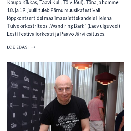
Kaupo Kikkas, Taavi Kull, Tõiv Jõul). Täna ja homme,
18. ja 19. juulil tuleb Pärnu muusikafestivali
lõppkontsertidel maailmaesiettekandele Helena
Tulve orkestriteos „Wand’ring Bark“ (Laev ulguveel)
Eesti Festivaliorkestri ja Paavo Järvi esituses.
PÄRNU
LOE EDASI
MUUSIKAFESTIVALI
SUUR
MUUSIKAPIDU
JÕUAB
KULMINATSIOONINI