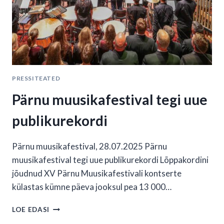
PRESSITEATED
Pärnu muusikafestival tegi uue
publikurekordi
Pärnu muusikafestival, 28.07.2025 Pärnu
muusikafestival tegi uue publikurekordi Lõppakordini
jõudnud XV Pärnu Muusikafestivali kontserte
külastas kümne päeva jooksul pea 13 000…
PÄRNU
LOE EDASI
MUUSIKAFESTIVAL