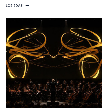
LEPO
LOE EDASI
SUMERA
NIMELISE
HELILOOMINGU
PREEMIA
2026
LAUREAAT
ON
LIISA
HIRSCH