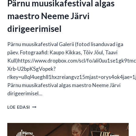
Pärnu muusikafestival algas
maestro Neeme Järvi
dirigeerimisel
Pärnu muusikafestival Galerii (fotod lisanduvad iga
päev. Fotograafid: Kaupo Kikkas, Tõiv Jõul, Taavi
Kull)https://www.dropbox.com/scl/fo/ali0uu1se1gk9tm
Xrb-U2bpKSgVopek?
rlkey=u8ql4uegh81hxzreiangvz15mjast=orys4ok4jae=1
Pärnu muusikafestival algas maestro Neeme Järvi
dirigeerimisel…
PÄRNU
LOE EDASI
MUUSIKAFESTIVAL
ALGAS
MAESTRO
NEEME