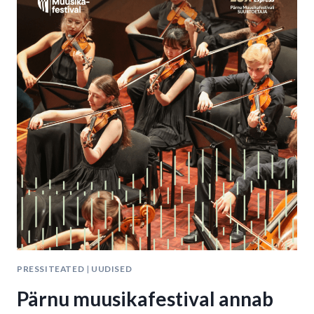
JÄRVI
DIRIGEERIMISEL
PRESSITEATED
|
UUDISED
Pärnu muusikafestival annab