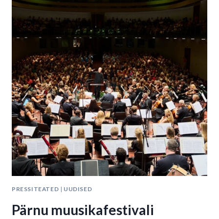
MITU
EESTI
HELILOOJATE
UUDISTEOST
PRESSITEATED
|
UUDISED
Pärnu muusikafestivali