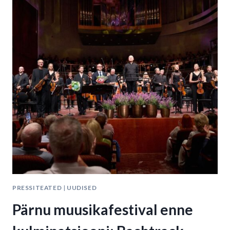
PÄIKESE
ORDENI
PRESSITEATED
|
UUDISED
Pärnu muusikafestival enne