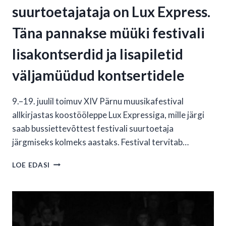
suurtoetajataja on Lux Express.
Täna pannakse müüki festivali
lisakontserdid ja lisapiletid
väljamüüdud kontsertidele
9.–19. juulil toimuv XIV Pärnu muusikafestival
allkirjastas koostööleppe Lux Expressiga, mille järgi
saab bussiettevõttest festivali suurtoetaja
järgmiseks kolmeks aastaks. Festival tervitab…
PÄRNU
LOE EDASI
MUUSIKAFESTIVALI
SUURTOETAJATAJA
ON
LUX
EXPRESS.
TÄNA PANNAKSE