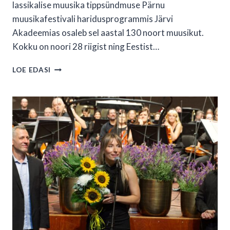
lassikalise muusika tippsündmuse Pärnu
muusikafestivali haridusprogrammis Järvi
Akadeemias osaleb sel aastal 130 noort muusikut.
Kokku on noori 28 riigist ning Eestist…
JÄRVI
LOE EDASI
AKADEEMIAS
ÕPIVAD
NOORED
MUUSIKUD
MEISTRITE
KÄE
ALL