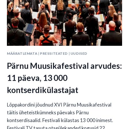
MÄÄRATLEMATA
|
PRESSITEATED
|
UUDISED
Pärnu Muusikafestival arvudes:
11 päeva, 13 000
kontserdikülastajat
Lõppakordini jõudnud XVI Pärnu Muusikafestival
täitis üheteistkümneks päevaks Pärnu
kontserdisaalid. Festivali külastas 13 000 inimest.
Festivali TV tasuta otseülekanded kogusid 22…