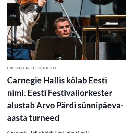
PRESSITEATED
|
UUDISED
Carnegie Hallis kõlab Eesti
nimi: Eesti Festivaliorkester
alustab Arvo Pärdi sünnipäeva-
aasta turneed
Carnegie Hallis kõlab Eesti nimi: Eesti