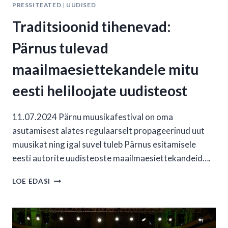
PRESSITEATED
|
UUDISED
Traditsioonid tihenevad:
Pärnus tulevad
maailmaesiettekandele mitu
eesti heliloojate uudisteost
11.07.2024 Pärnu muusikafestival on oma
asutamisest alates regulaarselt propageerinud uut
muusikat ning igal suvel tuleb Pärnus esitamisele
eesti autorite uudisteoste maailmaesiettekandeid….
TRADITSIOONID
LOE EDASI
TIHENEVAD:
PÄRNUS
TULEVAD
MAAILMAESIETTEKANDELE