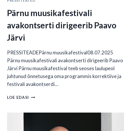
PRESSITEATED
Pärnu muusikafestivali
avakontserti dirigeerib Paavo
Järvi
PRESSITEADEPärnu muusikafestival08.07.2025
Pärnu muusikafestivali avakontserti dirigeerib Paavo
Järvi Pärnu muusikafestival teeb seoses laulupeol
juhtunud õnnetusega oma programmis korrektiive ja
festivali avakontserdi…
PÄRNU
LOE EDASI
MUUSIKAFESTIVALI
AVAKONTSERTI
DIRIGEERIB
PAAVO
JÄRVI