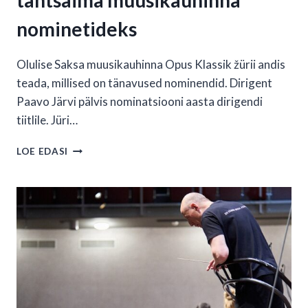
tähtsaima muusikauhinna
nominetideks
Olulise Saksa muusikauhinna Opus Klassik žürii andis
teada, millised on tänavused nominendid.​ Dirigent
Paavo Järvi pälvis nominatsiooni aasta dirigendi
tiitlile. Jüri…
EESTI
LOE EDASI
MUUSIKUD
TUNNISTATI
SAKSA
TÄHTSAIMA
MUUSIKAUHINNA
NOMINETIDEKS