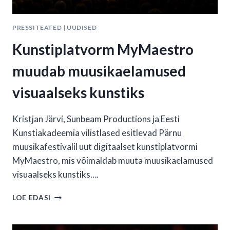
PRESSITEATED
|
UUDISED
Kunstiplatvorm MyMaestro
muudab muusikaelamused
visuaalseks kunstiks
Kristjan Järvi, Sunbeam Productions ja Eesti
Kunstiakadeemia vilistlased esitlevad Pärnu
muusikafestivalil uut digitaalset kunstiplatvormi
MyMaestro, mis võimaldab muuta muusikaelamused
visuaalseks kunstiks….
KUNSTIPLATVORM
LOE EDASI
MYMAESTRO
MUUDAB
MUUSIKAELAMUSED