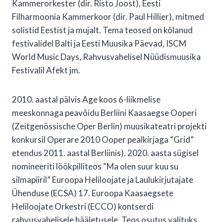
Kammerorkester (dir. Risto Joost), Eesti
Filharmoonia Kammerkoor (dir. Paul Hillier), mitmed
solistid Eestist ja mujalt. Tema teosed on kõlanud
festivalidel Balti ja Eesti Muusika Päevad, ISCM
World Music Days, Rahvusvahelisel Nüüdismuusika
Festivalil Afekt jm.
2010. aastal pälvis Age koos 6-liikmelise
meeskonnaga peavõidu Berliini Kaasaegse Ooperi
(Zeitgenössische Oper Berlin) muusikateatri projekti
konkursil Operare 2010 Ooper pealkirjaga “Grid”
etendus 2011. aastal Berliinis). 2020. aasta sügisel
nomineeriti löökpilliteos “Ma olen suur kuu su
silmapiiril” Euroopa Heliloojate ja Laulukirjutajate
Ühenduse (ECSA) 17. Euroopa Kaasaegsete
Heliloojate Orkestri (ECCO) kontserdi
rahvusvahelisele hääletusele. Teos osutus valituks