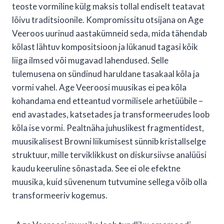
teoste vormiline külg maksis tollal endiselt teatavat
lõivu traditsioonile. Kompromissitu otsijana on Age
Veeroos uurinud aastakümneid seda, mida tähendab
kõlast lähtuv kompositsioon ja lükanud tagasi kõik
liiga ilmsed või mugavad lahendused. Selle
tulemusena on sündinud haruldane tasakaal kõla ja
vormi vahel. Age Veeroosi muusikas ei pea kõla
kohandama end etteantud vormilisele arhetüübile –
end avastades, katsetades ja transformeerudes loob
kõla ise vormi. Pealtnäha juhuslikest fragmentidest,
muusikalisest Browni liikumisest sünnib kristallselge
struktuur, mille terviklikkust on diskursiivse analüüsi
kaudu keeruline sõnastada. See ei ole efektne
muusika, kuid süvenenum tutvumine sellega võib olla
transformeeriv kogemus.