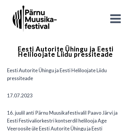
Skip
to
content
Eesti Autorite Ühingu ja Eesti
Heliloojate Liidu pressiteade
Eesti Autorite Ühingu ja Eesti Heliloojate Liidu
pressiteade
17.07.2023
16. juulil anti Pärnu Muusikafestivalil Paavo Järvi ja
Eesti Festivaliorkestri kontserdil helilooja Age
Veeroosile üle Eesti Autorite Ühingu ja Eesti