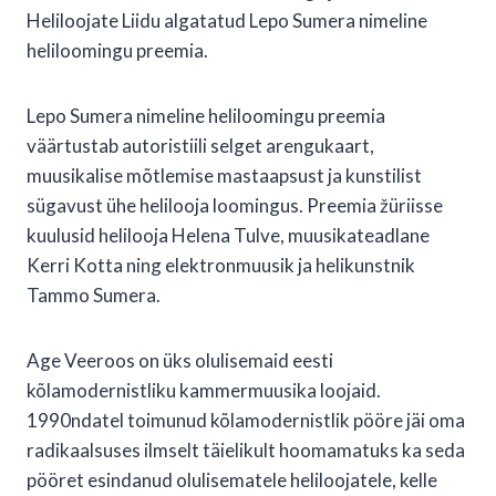
Heliloojate Liidu algatatud Lepo Sumera nimeline
heliloomingu preemia.
Lepo Sumera nimeline heliloomingu preemia
väärtustab autoristiili selget arengukaart,
muusikalise mõtlemise mastaapsust ja kunstilist
sügavust ühe helilooja loomingus. Preemia žüriisse
kuulusid helilooja Helena Tulve, muusikateadlane
Kerri Kotta ning elektronmuusik ja helikunstnik
Tammo Sumera.
Age Veeroos on üks olulisemaid eesti
kõlamodernistliku kammermuusika loojaid.
1990ndatel toimunud kõlamodernistlik pööre jäi oma
radikaalsuses ilmselt täielikult hoomamatuks ka seda
pööret esindanud olulisematele heliloojatele, kelle