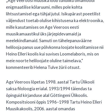
„Age Veeroosi muusika loob tundliku omamoodi
enigmaatilise kõlaruumi, milles pole kohta
lihtsustamisel ega tühjal jutul. Isikupärast poeetilist
väljendust toetab olulise kihistusena ka elektroonika,
mille kasutamises on Age Veeroos eesti
muusikamaastikul üks järjepidevamaid ja
meelekindlamaid. Samuti on tähelepanuväärne
helilooja panus uue põlvkonna loojate koolitamisse nii
Heino Elleri koolis kui suvises Loomelaboris, mis on
meie noorte heliloojate oluline taimelava,”
kommenteerib Helena Tulve žürii otsust.
Age Veeroos lõpetas 1998. aastal Tartu Ülikooli
saksa filoloogia erialal. 1993/1994 täiendas ta
õpinguid kirjanduse alal Göttingeni Ülikoolis.
Kompositsiooni õppis 1996–1998 Tartu Heino Elleri
Muusikakoolis, 2006. aastal omandas