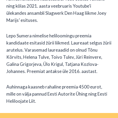
ning kõlas 2021. aasta veebruaris Youtube’i
ülekandes ansambli Slagwerk Den Haag liikme Joey
Marijs’ esituses.
Lepo Sumera nimelise heliloomingu preemia
kandidaate esitasid žürii liikmed. Laureaat selgus žürii
arutelus. Varasemad laureaadid on olnud Tõnu
Kõrvits, Helena Tulve, Toivo Tulev, Jüri Reinvere,
Galina Grigorjeva, Ülo Krigul, Tatjana Kozlova-
Johannes. Preemiat antakse üle 2016. aastast.
Auhinnaga kaasneb rahaline preemia 4500 eurot,
mille on välja pannud Eesti Autorite Ühing ning Eesti
Heliloojate Liit.