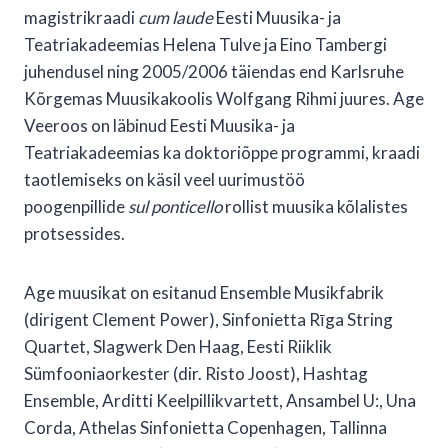
magistrikraadi
cum laude
Eesti Muusika- ja
Teatriakadeemias Helena Tulve ja Eino Tambergi
juhendusel ning 2005/2006 täiendas end Karlsruhe
Kõrgemas Muusikakoolis Wolfgang Rihmi juures. Age
Veeroos on läbinud Eesti Muusika- ja
Teatriakadeemias ka doktoriõppe programmi, kraadi
taotlemiseks on käsil veel uurimustöö
poogenpillide
sul ponticello
rollist muusika kõlalistes
protsessides.
Age muusikat on esitanud Ensemble Musikfabrik
(dirigent Clement Power), Sinfonietta Rīga String
Quartet, Slagwerk Den Haag, Eesti Riiklik
Sümfooniaorkester (dir. Risto Joost), Hashtag
Ensemble, Arditti Keelpillikvartett, Ansambel U:, Una
Corda, Athelas Sinfonietta Copenhagen, Tallinna