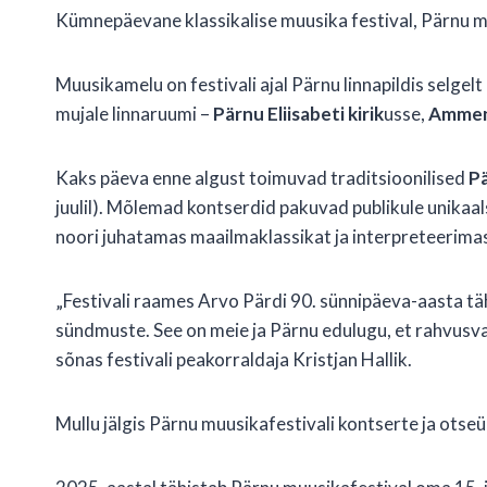
Kümnepäevane klassikalise muusika festival, Pärnu m
Muusikamelu on festivali ajal Pärnu linnapildis selgel
mujale linnaruumi –
Pärnu Eliisabeti kirik
usse,
Ammend
Kaks päeva enne algust toimuvad traditsioonilised
Pä
juulil). Mõlemad kontserdid pakuvad publikule unikaa
noori juhatamas maailmaklassikat ja interpreteerima
„Festivali raames Arvo Pärdi 90. sünnipäeva-aasta t
sündmuste. See on meie ja Pärnu edulugu, et rahvusv
sõnas festivali peakorraldaja Kristjan Hallik.
Mullu jälgis Pärnu muusikafestivali kontserte ja otse