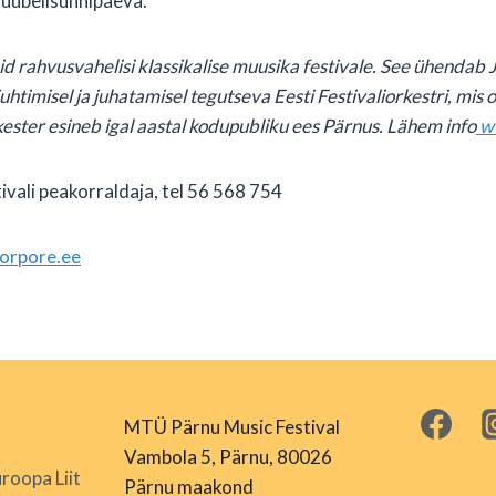
juubelisünnipäeva.
id rahvusvahelisi klassikalise muusika festivale. See ühendab
timisel ja juhatamisel tegutseva Eesti Festivaliorkestri, mis
ester esineb igal aastal kodupubliku ees Pärnus. Lähem info
ww
vali peakorraldaja, tel 56 568 754
orpore.ee
MTÜ Pärnu Music Festival
Vambola 5, Pärnu, 80026
roopa Liit
Pärnu maakond