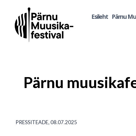
Skip
to
Esileht
Pärnu Muu
content
Pärnu muusikafes
PRESSITEADE, 08.07.2025