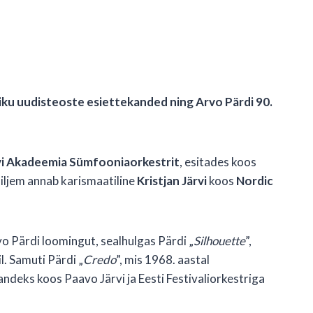
lliku uudisteoste esiettekanded ning Arvo Pärdi 90.
vi Akadeemia Sümfooniaorkestrit
, esitades koos
hiljem annab karismaatiline
Kristjan Järvi
koos
Nordic
Arvo Pärdi loomingut, sealhulgas Pärdi „
Silhouette
”,
l. Samuti Pärdi „
Credo
”, mis 1968. aastal
andeks koos Paavo Järvi ja Eesti Festivaliorkestriga