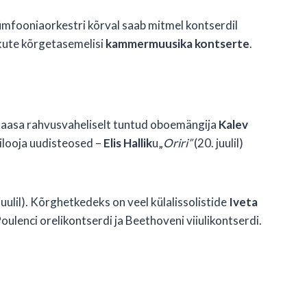
Sümfooniaorkestri kõrval saab mitmel kontserdil
ikute kõrgetasemelisi
kammermuusika kontserte
.
b kaasa rahvusvaheliselt tuntud oboemängija
Kalev
lilooja uudisteosed –
Elis Hallik
u„
Oriri”
(20. juulil)
juulil). Kõrghetkedeks on veel külalissolistide
Iveta
 Poulenci orelikontserdi ja Beethoveni viiulikontserdi.