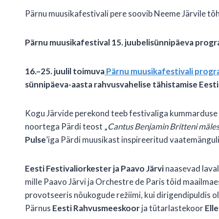
Pärnu muusikafestivali pere soovib Neeme Järvile tõ
Pärnu muusikafestival 15. juubelisünnipäeva prog
16.–25. juulil toimuva
Pärnu muusikafestivali prog
sünnipäeva-aasta rahvusvahelise tähistamise Eesti
Kogu Järvide perekond teeb festivaliga kummarduse 
noortega Pärdi teost „
Cantus Benjamin Britteni mäle
Pulse
’iga Pärdi muusikast inspireeritud vaatemänguli
Eesti Festivaliorkester ja Paavo Järvi
naasevad lavale
mille Paavo Järvi ja Orchestre de Paris tõid maailmae
provotseeris nõukogude režiimi, kui dirigendipuldis ol
Pärnus
Eesti
Rahvusmeeskoor
ja tütarlastekoor
Ell