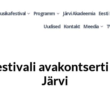
sikafestival
Programm
Järvi Akadeemia
Eesti
Uudised
Kontakt
Meedia
T
tivali avakontserti
Järvi