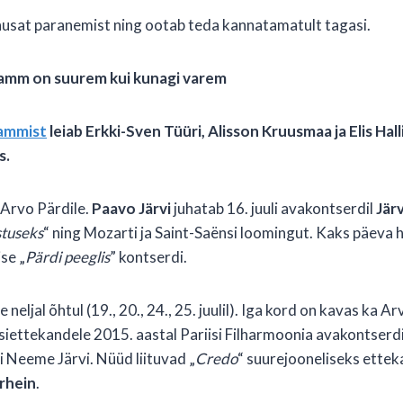
husat paranemist ning ootab teda kannatamatult tagasi.
ramm on suurem kui kunagi varem
rammist
leiab Erkki-Sven Tüüri, Alisson Kruusmaa ja Elis Ha
s.
Arvo Pärdile.
Paavo Järvi
juhatab 16. juuli avakontserdil
Jär
stuseks
“ ning Mozarti ja Saint-Saënsi loomingut. Kaks päeva 
se „
Pärdi peeglis
” kontserdi.
 neljal õhtul (19., 20., 24., 25. juulil). Iga kord on kavas ka 
siettekandele 2015. aastal Pariisi Filharmoonia avakontserdi
i Neeme Järvi. Nüüd liituvad „
Credo
“ suurejooneliseks ettek
erhein
.