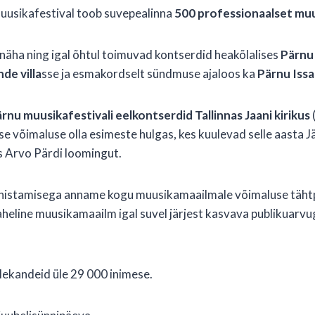
uusikafestival toob suvepealinna
500 professionaalset mu
t näha ning igal õhtul toimuvad kontserdid heakõlalises
Pärnu
e villa
sse ja esmakordselt sündmuse ajaloos ka
Pärnu Iss
rnu muusikafestivali eelkontserdid Tallinnas Jaani kirikus
(
lse võimaluse olla esimeste hulgas, kes kuulevad selle aasta
s Arvo Pärdi loomingut.
ähistamisega anname kogu muusikamaailmale võimaluse tähtp
aheline muusikamaailm igal suvel järjest kasvava publikuar
ülekandeid üle 29 000 inimese.