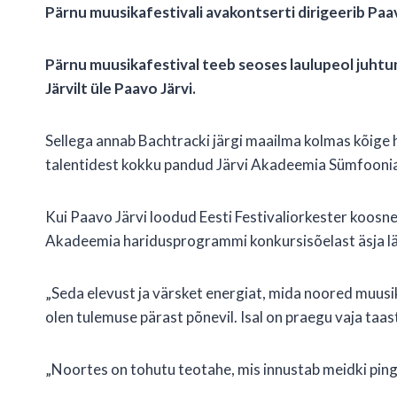
Pärnu muusikafestivali avakontserti dirigeerib Paa
Pärnu muusikafestival teeb seoses laulupeol juhtun
Järvilt üle Paavo Järvi.
Sellega annab Bachtracki järgi maailma kolmas kõige hõ
talentidest kokku pandud Järvi Akadeemia Sümfoonia
Kui Paavo Järvi loodud Eesti Festivaliorkester koosne
Akadeemia haridusprogrammi konkursisõelast äsja läb
„Seda elevust ja värsket energiat, mida noored muusi
olen tulemuse pärast põnevil. Isal on praegu vaja taas
„Noortes on tohutu teotahe, mis innustab meidki ping