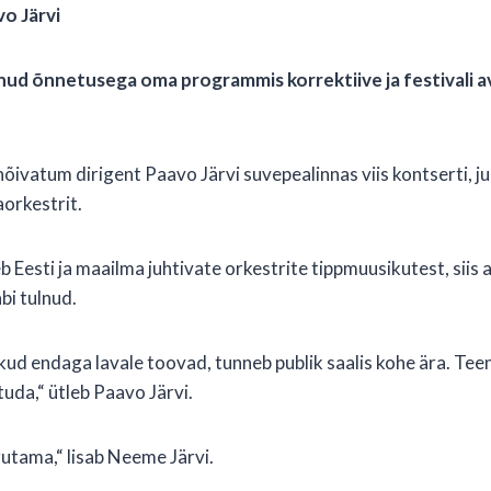
vo Järvi
ud õnnetusega oma programmis korrektiive ja festivali av
ivatum dirigent Paavo Järvi suvepealinnas viis kontserti, juh
orkestrit.
b Eesti ja maailma juhtivate orkestrite tippmuusikutest, siis
i tulnud.
kud endaga lavale toovad, tunneb publik saalis kohe ära. T
tuda,“ ütleb Paavo Järvi.
utama,“ lisab Neeme Järvi.