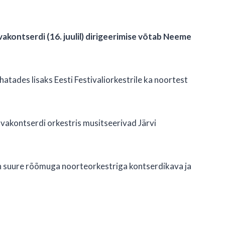
akontserdi (16. juulil) dirigeerimise võtab Neeme
atades lisaks Eesti Festivaliorkestrile ka noortest
 avakontserdi orkestris musitseerivad Järvi
een suure rõõmuga noorteorkestriga kontserdikava ja