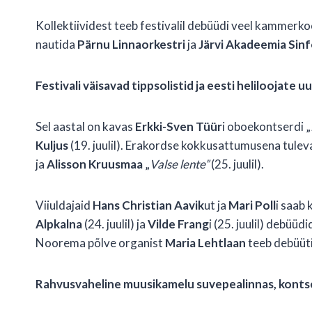
Kollektiividest teeb festivalil debüüdi veel kammerk
nautida
Pärnu Linnaorkestri
ja
Järvi Akadeemia Sin
Festivali väisavad tippsolistid ja eesti heliloojate 
Sel aastal on kavas
Erkki-Sven Tüür
i oboekontserdi „
Kuljus
(19. juulil). Erakordse kokkusattumusena tulev
ja
Alisson Kruusmaa
„
Valse lente”
(25. juulil).
Viiuldajaid
Hans Christian Aavik
ut ja
Mari Poll
i saab 
Alpkalna
(24. juulil) ja
Vilde Frang
i (25. juulil) debüüd
Noorema põlve organist
Maria Lehtlaan
teeb debüüti 
Rahvusvaheline muusikamelu suvepealinnas, konts