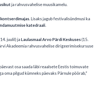
usikut
ja rahvusvahelise muusikamelu.
 kontserdimajas
. Lisaks jagub festivalisündmusi ka
andamuutmise katedraal
i.
14. juulil) ja
Laulasmaal Arvo Pärdi Keskuses
(15.
 Järvi Akadeemia rahvusvahelise dirigeerimisekursuse
äevast osa saada läbi reaalsete Eestis toimuvate
vuga oma pilgud kümneks päevaks Pärnule pöörab,“