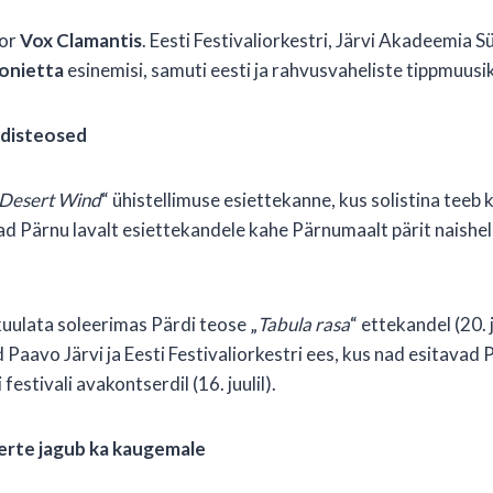
oor
Vox Clamantis
. Eesti Festivaliorkestri, Järvi Akadeemia 
fonietta
esinemisi, samuti eesti ja rahvusvaheliste tippmuus
uudisteosed
Desert Wind
“ ühistellimuse esiettekanne, kus solistina tee
ad Pärnu lavalt esiettekandele kahe Pärnumaalt pärit naishe
kuulata soleerimas Pärdi teose „
Tabula rasa
“ ettekandel (20. 
id Paavo Järvi ja Eesti Festivaliorkestri ees, kus nad esitavad
festivali avakontserdil (16. juulil).
erte jagub ka kaugemale