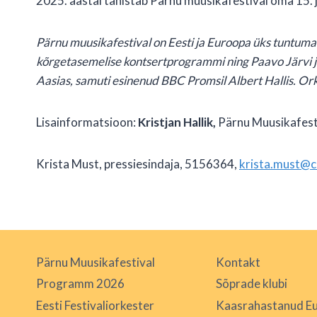
2025. aastal tähistab Pärnu muusikafestival oma 15. 
Pärnu muusikafestival on Eesti ja Euroopa üks tuntuma
kõrgetasemelise kontsertprogrammi ning Paavo Järvi juh
Aasias, samuti esinenud BBC Promsil Albert Hallis. Ork
Lisainformatsioon:
Kristjan Hallik,
Pärnu Muusikafesti
Krista Must, pressiesindaja, 5156364,
krista.must@c
Pärnu Muusikafestival
Kontakt
Programm 2026
Sõprade klubi
Eesti Festivaliorkester
Kaasrahastanud Eu