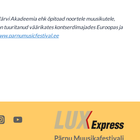
 Järvi Akadeemia ehk õpitoad noortele muusikutele,
 on tuuritanud väärikates kontserdimajades Euroopas ja
w.parnumusicfestival.ee