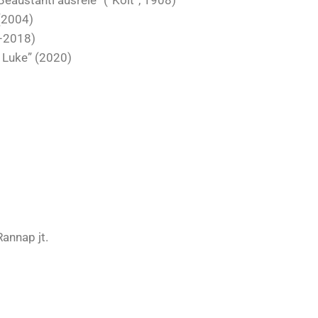
eauštanti aušrelė” (“Koit”, 1908)
 (2004)
5–2018)
t Luke” (2020)
annap jt.