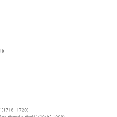
jt.
” (1718–1720)