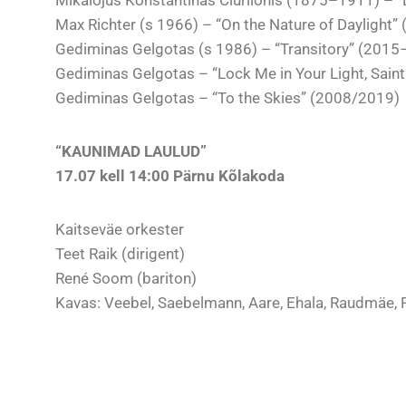
Mikalojus Konstantinas Čiurlionis (1875–1911) – “B
Max Richter (s 1966) – “On the Nature of Daylight”
Gediminas Gelgotas (s 1986) – “Transitory” (201
Gediminas Gelgotas – “Lock Me in Your Light, Sain
Gediminas Gelgotas – “To the Skies” (2008/2019)
“KAUNIMAD LAULUD”
17.07 kell 14:00 Pärnu Kõlakoda
Kaitseväe orkester
Teet Raik (dirigent)
René Soom (bariton)
Kavas: Veebel, Saebelmann, Aare, Ehala, Raudmäe, R