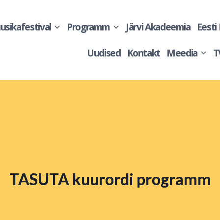
sikafestival
Programm
Järvi Akadeemia
Eesti
Uudised
Kontakt
Meedia
T
TASUTA kuurordi programm