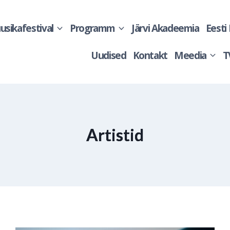
sikafestival
Programm
Järvi Akadeemia
Eesti
Uudised
Kontakt
Meedia
T
Artistid