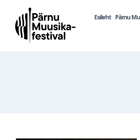
Skip
to
Esileht
Pärnu Muu
content