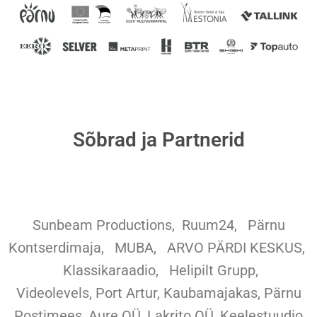
Sõbrad ja Partnerid
Sunbeam Productions,
Ruum24,
Pärnu
Kontserdimaja, MUBA, ARVO PÄRDI KESKUS,
Klassikaraadio, Helipilt Grupp,
Videolevels, Port Artur, Kaubamajakas, Pärnu
Postimees, Aure OÜ, Lakrito OÜ, Keelestuudio