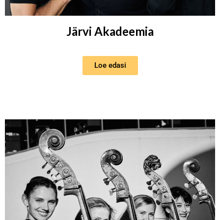
Järvi Akadeemia
Loe edasi