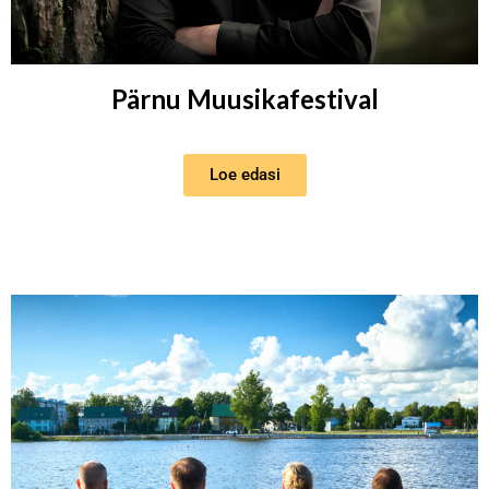
Pärnu Muusikafestival
Loe edasi