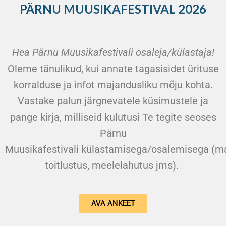
PÄRNU MUUSIKAFESTIVAL 2026
Hea Pärnu Muusikafestivali osaleja/külastaja!
Oleme tänulikud, kui annate tagasisidet ürituse
korralduse ja infot majandusliku mõju kohta.
Vastake palun järgnevatele küsimustele ja
pange kirja, milliseid kulutusi Te tegite seoses
Pärnu
Muusikafestivali külastamisega/osalemisega (ma
toitlustus, meelelahutus jms).
AVA ANKEET