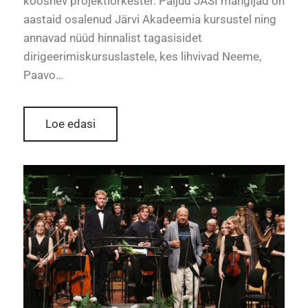
koosnev projektiorkester. Paljud JASI mängijad on
aastaid osalenud Järvi Akadeemia kursustel ning
annavad nüüd hinnalist tagasisidet
dirigeerimiskursuslastele, kes lihvivad Neeme,
Paavo…
Loe edasi