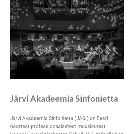
Järvi Akadeemia Sinfonietta
Järvi Akadeemia Sinfonietta (JASI) on Eesti
noortest professionaalsetest muusikutest