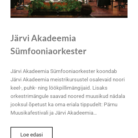
Järvi Akadeemia
Sümfooniaorkester
Järvi Akadeemia Sümfooniaorkester koondab
Järvi Akadeemia meistrikursustel osalevaid noori
keel-, puhk- ning löökpillimängijaid. Lisaks
orkestrimängule saavad noored muusikud nädala
jooksul õpetust ka oma eriala tippudelt: Pärnu
Muusikafestivali ja Järvi Akadeemia…
Loe edasi