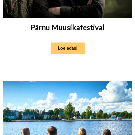
Pärnu Muusikafestival
Loe edasi