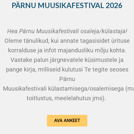
PÄRNU MUUSIKAFESTIVAL 2026
Hea Pärnu Muusikafestivali osaleja/külastaja!
Oleme tänulikud, kui annate tagasisidet ürituse
korralduse ja infot majandusliku mõju kohta.
Vastake palun järgnevatele küsimustele ja
pange kirja, milliseid kulutusi Te tegite seoses
Pärnu
Muusikafestivali külastamisega/osalemisega (ma
toitlustus, meelelahutus jms).
AVA ANKEET