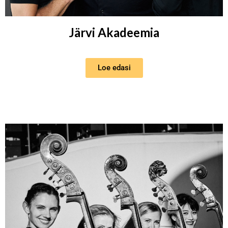
Järvi Akadeemia
Loe edasi