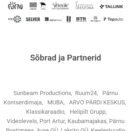
Sõbrad ja Partnerid
Sunbeam Productions,
Ruum24,
Pärnu
Kontserdimaja, MUBA, ARVO PÄRDI KESKUS,
Klassikaraadio, Helipilt Grupp,
Videolevels, Port Artur, Kaubamajakas, Pärnu
Postimees, Aure OÜ, Lakrito OÜ, Keelestuudio