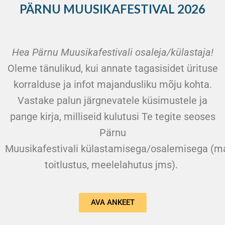
PÄRNU MUUSIKAFESTIVAL 2026
Hea Pärnu Muusikafestivali osaleja/külastaja!
Oleme tänulikud, kui annate tagasisidet ürituse
korralduse ja infot majandusliku mõju kohta.
Vastake palun järgnevatele küsimustele ja
pange kirja, milliseid kulutusi Te tegite seoses
Pärnu
Muusikafestivali külastamisega/osalemisega (ma
toitlustus, meelelahutus jms).
AVA ANKEET