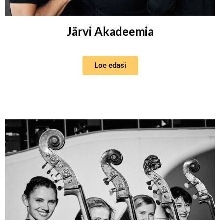
Järvi Akadeemia
Loe edasi