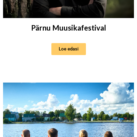
Pärnu Muusikafestival
Loe edasi