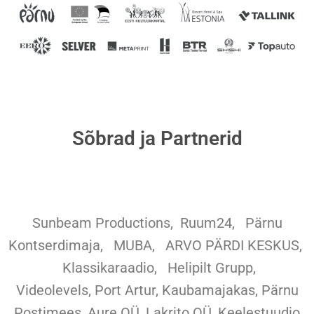
Sõbrad ja Partnerid
Sunbeam Productions,
Ruum24,
Pärnu
Kontserdimaja, MUBA, ARVO PÄRDI KESKUS,
Klassikaraadio, Helipilt Grupp,
Videolevels, Port Artur, Kaubamajakas, Pärnu
Postimees, Aure OÜ, Lakrito OÜ, Keelestuudio