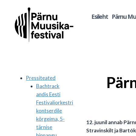
Skip
to
Esileht
Pärnu Muu
content
Pärn
Pressiteated
Bachtrack
andis Eesti
Festivaliorkestri
kontserdile
kõrgeima, 5-
12. juunil annab Pärn
tärnise
Stravinskilt ja Bartó
hinnangu