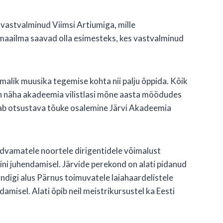
vastvalminud Viimsi Artiumiga, mille
 maailma saavad olla esimesteks, kes vastvalminud
imalik muusika tegemise kohta nii palju õppida. Kõik
m on näha akadeemia vilistlasi mõne aasta möödudes
nab otsustava tõuke osalemine Järvi Akadeemia
dvamatele noortele dirigentidele võimalust
ini juhendamisel. Järvide perekond on alati pidanud
digi alus Pärnus toimuvatele laiahaardelistele
amisel. Alati õpib neil meistrikursustel ka Eesti