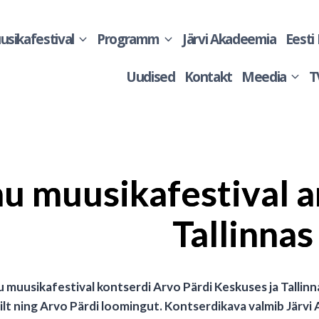
sikafestival
Programm
Järvi Akadeemia
Eesti
Uudised
Kontakt
Meedia
T
u muusikafestival a
Tallinnas
u muusikafestival kontserdi Arvo Pärdi Keskuses ja Tallinna 
kilt ning Arvo Pärdi loomingut. Kontserdikava valmib Järvi