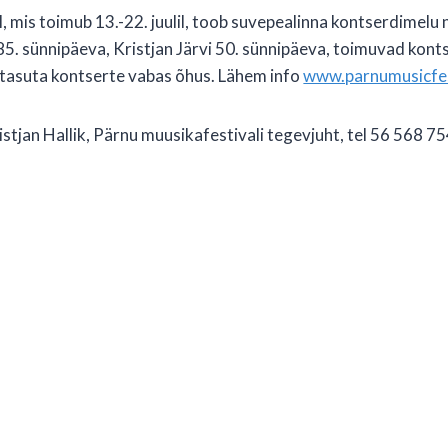
, mis toimub 13.-22. juulil, toob suvepealinna kontserdimelu 
 85. sünnipäeva, Kristjan Järvi 50. sünnipäeva, toimuvad kont
tasuta kontserte vabas õhus. Lähem info
www.parnumusicfes
stjan Hallik, Pärnu muusikafestivali tegevjuht, tel 56 568 7