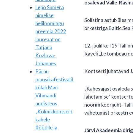
osalevad Valle-Rasmu
Lepo Sumera
nimelise
Solistina astub üles 
heliloomingu
orkestriga Baltic Sea 
preemia 2022
laureaat on
12. juulil kell 19 Tal
Tatjana
Raveli „Le tombeau d
Kozlova-
Johannes
Kontserti juhatavad J
Pärnu
muusikafestivalil
kõlab Mari
„Kahesajast osaleda so
Vihmandi
lähetamise“ kontserte
uudisteos
noorim koorijuht, Tal
„Kolmikkontsert
vahetumist orkestri ee
kahele
flöödile ja
Järvi Akadeemia diri