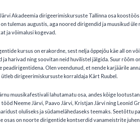
ärvi Akadeemia dirigeerimiskursuste Tallinna osa koostöös 
on tulemas augustis, aga noored dirigendid ja muusikud üle
at ja võimalusi kogevad.
entide kursus on erakordne, sest nelja õppejõu käe all on võ
d ja harivad ning soovitan neid huvilistel jälgida. Suur rõõ
e peadirigentidena. Olen veendunud, et nende karjäärile an
” ütleb dirigeerimiskursuste korraldaja Kärt Ruubel.
rnu muusikafestivali lahutamatu osa, andes kõige lootustan
 tööd Neeme Järvi, Paavo Järvi, Kristjan Järvi ning Leonid Gr
aridust oluliseks ja südamelähedaseks teemaks. Seetõttu pan
le osas on noorte dirigentide kontserdid vanameistrite juhend