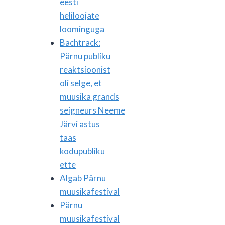
eesti
heliloojate
loominguga
Bachtrack:
Pärnu publiku
reaktsioonist
oli selge, et
muusika grands
seigneurs Neeme
Järvi astus
taas
kodupubliku
ette
Algab Pärnu
muusikafestival
Pärnu
muusikafestival