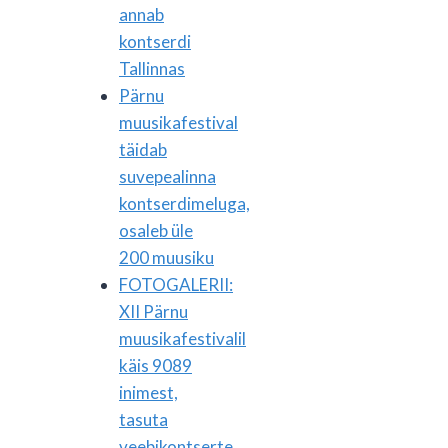
annab
kontserdi
Tallinnas
Pärnu
muusikafestival
täidab
suvepealinna
kontserdimeluga,
osaleb üle
200 muusiku
FOTOGALERII:
XII Pärnu
muusikafestivalil
käis 9089
inimest,
tasuta
veebikontserte