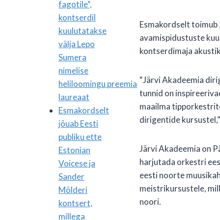
fagotile“,
kontserdil
Esmakordselt toimub J
kuulutatakse
avamispidustuste kuu 
välja Lepo
kontserdimaja akustik
Sumera
nimelise
“Järvi Akadeemia dirig
heliloomingu preemia
tunnid on inspireeriva
laureaat
maailma tipporkestrit
Esmakordselt
dirigentide kursustel,
jõuab Eesti
publiku ette
Järvi Akadeemia on Pä
Estonian
harjutada orkestri ees
Voicese ja
eesti noorte muusikah
Sander
meistrikursustele, mil
Mölderi
noori.
kontsert,
millega