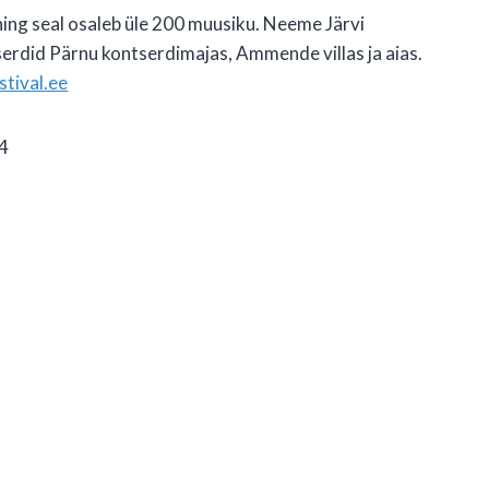
ning seal osaleb üle 200 muusiku. Neeme Järvi
serdid Pärnu kontserdimajas, Ammende villas ja aias.
tival.ee
54