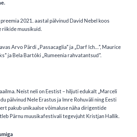
ne.
i preemia 2021. aastal pälvinud David Nebel koos
 riikide muusikuid.
n kavas Arvo Pärdi „Passacaglia” ja „Darf Ich…”, Maurice
s” ja Bela Bartóki „Rumeenia rahvatantsud”.
lma. Neist neli on Eestist – hiljuti edukalt „Marceli
u pälvinud Nele Erastus ja Imre Rohuväli ning Eesti
sert pakub unikaalse võimaluse näha dirigentide
tleb Pärnu muusikafestivali tegevjuht Kristjan Hallik.
iumiga