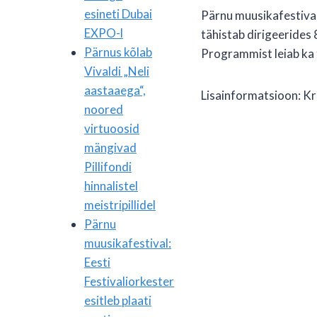
esineti Dubai
Pärnu muusikafestival
EXPO-l
tähistab dirigeerides
Pärnus kõlab
Programmist leiab ka 
Vivaldi „Neli
aastaaega“,
Lisainformatsioon: Kri
noored
virtuoosid
mängivad
Pillifondi
hinnalistel
meistripillidel
Pärnu
muusikafestival:
Eesti
Festivaliorkester
esitleb plaati