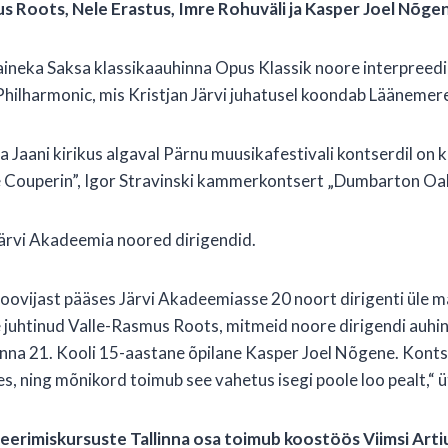
s Roots, Nele Erastus, Imre Rohuväli ja Kasper Joel Nõge
maineka Saksa klassikaauhinna Opus Klassik noore interpreed
Philharmonic, mis Kristjan Järvi juhatusel koondab Läänemere
linna Jaani kirikus algaval Pärnu muusikafestivali kontserdil o
e Couperin”, Igor Stravinski kammerkontsert „Dumbarton Oak
ärvi Akadeemia noored dirigendid.
ovijast pääses Järvi Akadeemiasse 20 noort dirigenti üle maai
 juhtinud Valle-Rasmus Roots, mitmeid noore dirigendi auhind
linna 21. Kooli 15-aastane õpilane Kasper Joel Nõgene. Kont
s, ning mõnikord toimub see vahetus isegi poole loo pealt,“ ü
geerimiskursuste Tallinna osa toimub koostöös Viimsi Art