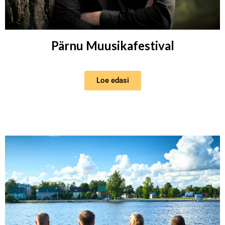
Pärnu Muusikafestival
Loe edasi