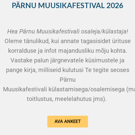
PÄRNU MUUSIKAFESTIVAL 2026
Hea Pärnu Muusikafestivali osaleja/külastaja!
Oleme tänulikud, kui annate tagasisidet ürituse
korralduse ja infot majandusliku mõju kohta.
Vastake palun järgnevatele küsimustele ja
pange kirja, milliseid kulutusi Te tegite seoses
Pärnu
Muusikafestivali külastamisega/osalemisega (ma
toitlustus, meelelahutus jms).
AVA ANKEET