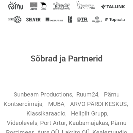
Sõbrad ja Partnerid
Sunbeam Productions,
Ruum24,
Pärnu
Kontserdimaja, MUBA, ARVO PÄRDI KESKUS,
Klassikaraadio, Helipilt Grupp,
Videolevels, Port Artur, Kaubamajakas, Pärnu
Postimees, Aure OÜ, Lakrito OÜ, Keelestuudio