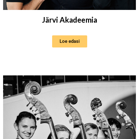
Järvi Akadeemia
Loe edasi