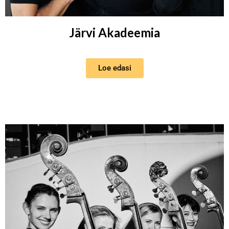
Järvi Akadeemia
Loe edasi