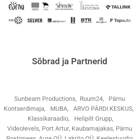
Sõbrad ja Partnerid
Sunbeam Productions,
Ruum24,
Pärnu
Kontserdimaja, MUBA, ARVO PÄRDI KESKUS,
Klassikaraadio, Helipilt Grupp,
Videolevels, Port Artur, Kaubamajakas, Pärnu
Postimees, Aure OÜ, Lakrito OÜ, Keelestuudio