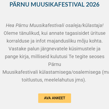
PÄRNU MUUSIKAFESTIVAL 2026
Hea Pärnu Muusikafestivali osaleja/külastaja!
Oleme tänulikud, kui annate tagasisidet ürituse
korralduse ja infot majandusliku mõju kohta.
Vastake palun järgnevatele küsimustele ja
pange kirja, milliseid kulutusi Te tegite seoses
Pärnu
Muusikafestivali külastamisega/osalemisega (ma
toitlustus, meelelahutus jms).
AVA ANKEET