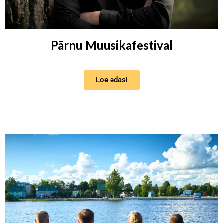
Pärnu Muusikafestival
Loe edasi