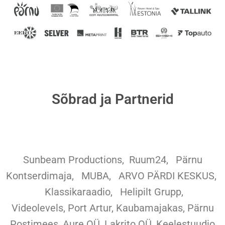
Sõbrad ja Partnerid
Sunbeam Productions,
Ruum24,
Pärnu
Kontserdimaja, MUBA, ARVO PÄRDI KESKUS,
Klassikaraadio, Helipilt Grupp,
Videolevels, Port Artur, Kaubamajakas, Pärnu
Postimees, Aure OÜ, Lakrito OÜ, Keelestuudio