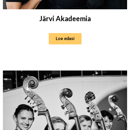
Järvi Akadeemia
Loe edasi