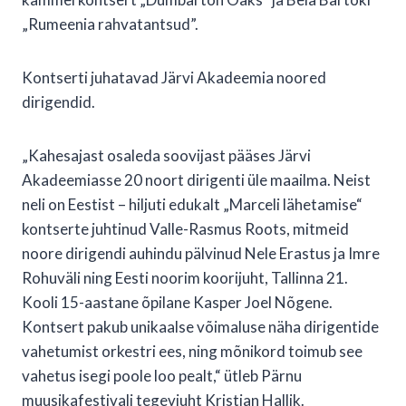
„Rumeenia rahvatantsud”.
Kontserti juhatavad Järvi Akadeemia noored
dirigendid.
„Kahesajast osaleda soovijast pääses Järvi
Akadeemiasse 20 noort dirigenti üle maailma. Neist
neli on Eestist – hiljuti edukalt „Marceli lähetamise“
kontserte juhtinud Valle-Rasmus Roots, mitmeid
noore dirigendi auhindu pälvinud Nele Erastus ja Imre
Rohuväli ning Eesti noorim koorijuht, Tallinna 21.
Kooli 15-aastane õpilane Kasper Joel Nõgene.
Kontsert pakub unikaalse võimaluse näha dirigentide
vahetumist orkestri ees, ning mõnikord toimub see
vahetus isegi poole loo pealt,“ ütleb Pärnu
muusikafestivali tegevjuht Kristjan Hallik.