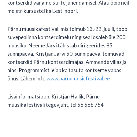
kontserdid vanameistrite juhendamisel. Alati õpib neil
meistrikursustel ka Eesti noori.
Pärnu muusikafestival, mis toimub 13.-22. juulil, toob
suvepealinna kontserdimelu ning seal osaleb üle 200
muusiku. Neeme Järvi tähistab dirigeerides 85.
sünnipäeva, Kristjan Järvi 50. sünnipäeva, toimuvad
kontserdid Pärnu kontserdimajas, Ammende villas ja
aias. Programmist leiab ka tasuta kontserte vabas
õhus. Lähem info
www.parnumusicfestival.ee
Lisainformatsioon: Kristjan Hallik, Pärnu
muusikafestivali tegevjuht, tel 56 568 754