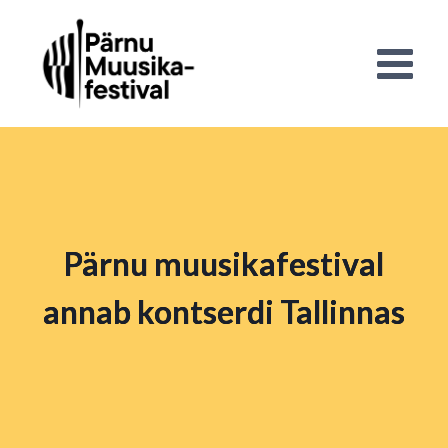
Skip
to
content
Pärnu muusikafestival
annab kontserdi Tallinnas