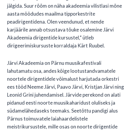
jälgida. Suur rõõm on näha akadeemia vilistlasi mõne
aasta möödudes maailma tipporkestrite
peadirigentidena. Olen veendunud, et nende
karjäärile annab otsustava tõuke osalemine Järvi
Akadeemia dirigentide kursustel,” ütleb
dirigeerimiskursuste korraldaja Kärt Ruubel.
Järvi Akadeemia on Pärnu muusikafestivali
lahutamatu osa, andes kõige lootustandvamatele
noortele dirigentidele võimalust harjutada orkestri
ees tööd Neeme Järvi, Paavo Järvi, Kristjan Järvi ning
Leonid Grini juhendamisel. Järvide perekond on alati
pidanud eesti noorte muusikaharidust oluliseks ja
südamelähedaseks teemaks. Seetõttu pandigi alus
Pärnus toimuvatele laiahaardelistele
meistrikursustele, mille osas on noorte dirigentide