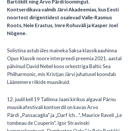
Bartókilt ning Arvo Pärdi loomingut.
Kontserdikava valmib Järvi Akadeemias, kus Eesti
noortest dirigentidest osalevad Valle-Rasmus
Roots, Nele Erastus, Imre Rohuväli ja Kasper Joel
Nõgene.
Solistina astub üles maineka Saksa klassikaauhinna
Opus Klassik noore interpreedi preemia 2021. aastal
pälvinud David Nebel koos orkestriga Baltic Sea
Philharmonic, mis Kristjan Järvi juhatusel koondab
Läänemere riikide muusikuid.
12. juulil kell 19 Tallinna Jaani kirikus algaval Pärnu
muusikafestivali kontserdil on kavas Arvo
Pärdi „Passacaglia” ja „Darf Ich…”, Maurice Raveli „Le
tombeau de Couperin”, Igor Stravinski
kammerkontsert „Dumbarton Oaks” ja Bela Bartóki