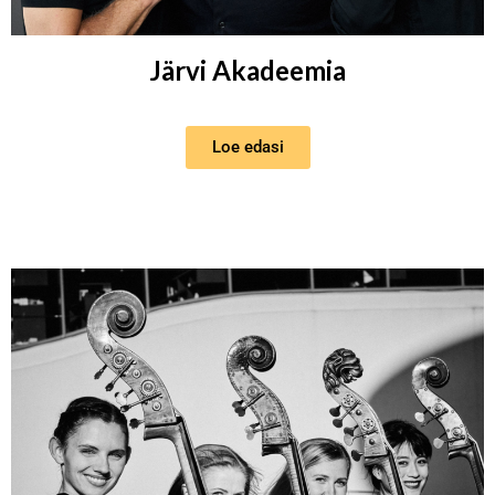
Järvi Akadeemia
Loe edasi