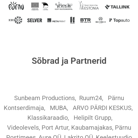
Sõbrad ja Partnerid
Sunbeam Productions,
Ruum24,
Pärnu
Kontserdimaja, MUBA, ARVO PÄRDI KESKUS,
Klassikaraadio, Helipilt Grupp,
Videolevels, Port Artur, Kaubamajakas, Pärnu
Postimees, Aure OÜ, Lakrito OÜ, Keelestuudio