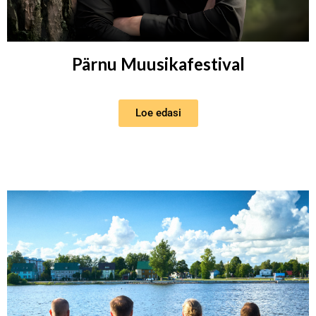
Pärnu Muusikafestival
Loe edasi