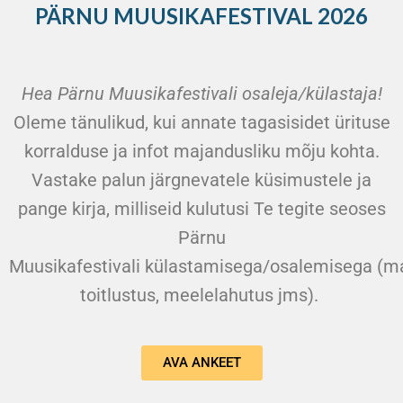
PÄRNU MUUSIKAFESTIVAL 2026
Hea Pärnu Muusikafestivali osaleja/külastaja!
Oleme tänulikud, kui annate tagasisidet ürituse
korralduse ja infot majandusliku mõju kohta.
Vastake palun järgnevatele küsimustele ja
pange kirja, milliseid kulutusi Te tegite seoses
Pärnu
Muusikafestivali külastamisega/osalemisega (ma
toitlustus, meelelahutus jms).
AVA ANKEET