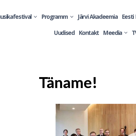
sikafestival
Programm
Järvi Akadeemia
Eesti
Uudised
Kontakt
Meedia
T
Täname!