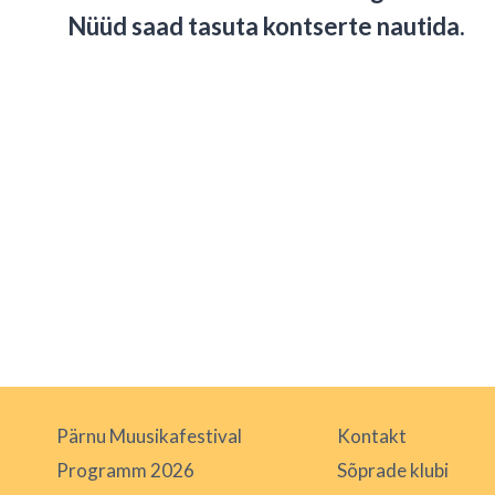
Nüüd saad tasuta kontserte nautida.
Pärnu Muusikafestival
Kontakt
Programm 2026
Sõprade klubi