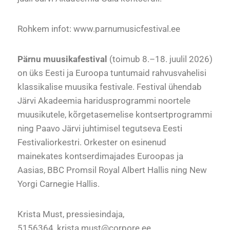
Rohkem infot:
www.parnumusicfestival.ee
Pärnu muusikafestival
(toimub 8.–18. juulil 2026)
on üks Eesti ja Euroopa tuntumaid rahvusvahelisi
klassikalise muusika festivale. Festival ühendab
Järvi Akadeemia haridusprogrammi noortele
muusikutele, kõrgetasemelise kontsertprogrammi
ning Paavo Järvi juhtimisel tegutseva Eesti
Festivaliorkestri. Orkester on esinenud
mainekates kontserdimajades Euroopas ja
Aasias, BBC Promsil Royal Albert Hallis ning New
Yorgi Carnegie Hallis.
Krista Must, pressiesindaja,
5156364,
krista.must@corpore.ee