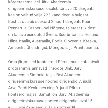
kõrgetasemelisel Järvi Akadeemia
dirigeerimiskursusel osaleb tänavu 20 dirigenti,
kes on valitud välja 223 kandideerija hulgast.
Eestist osaleb seekord 2 noort dirigenti, Kaur
Pennert ja Kasper Joel Nõgene, teistest riikidest
on tänavu esindatud Šveits, Suurbritannia, Holland,
Hiina, Itaalia, Austraalia, Poola, Sloveenia, Kreeka,
Ameerika Ühendriigid, Mongoolia ja Prantsusmaa.
Oma järgmised kontserdid Pärnu muusikafestivali
programmis annavad Theodor Sink, Järvi
Akadeemia Sinfonietta ja Järvi Akadeemia
dirigeerimiskursuse noored dirigendid 7. juulil
Arvo Pärdi Keskuses ning 9. juulil Pärnu
kontserdimajas. Samuti on Järvi Akadeemia
dirigeerimiskursuse noored dirigendid laval 15.
juuli Järvi Akadeemia Gala kontserdil.