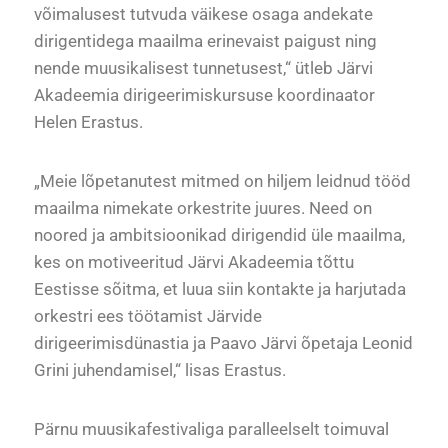
võimalusest tutvuda väikese osaga andekate
dirigentidega maailma erinevaist paigust ning
nende muusikalisest tunnetusest,“ ütleb Järvi
Akadeemia dirigeerimiskursuse koordinaator
Helen Erastus.
„Meie lõpetanutest mitmed on hiljem leidnud tööd
maailma nimekate orkestrite juures. Need on
noored ja ambitsioonikad dirigendid üle maailma,
kes on motiveeritud Järvi Akadeemia tõttu
Eestisse sõitma, et luua siin kontakte ja harjutada
orkestri ees töötamist Järvide
dirigeerimisdünastia ja Paavo Järvi õpetaja Leonid
Grini juhendamisel,“ lisas Erastus.
Pärnu muusikafestivaliga paralleelselt toimuval