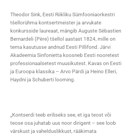
Theodor Sink, Eesti Riikliku Sümfooniaorkestri
tšellorühma kontsertmeister ja arvukate
konkursside laureaat, mängib Auguste Sébastien
Bernardeli (Père) tšellol aastast 1824, mille on
tema kasutusse andnud Eesti Pillifond. Järvi
Akadeemia Sinfonietta koosneb Eesti nooretest
professionaalsetest muusikutest. Kavas on Eesti
ja Euroopa klassika – Arvo Pärdi ja Heino Elleri,
Haydni ja Schuberti looming.
„Kontserdi teeb eriliseks see, et iga teost või
teose osa juhatab uus noor dirigent – see loob
värskust ja vahelduslikkust, rääkimata