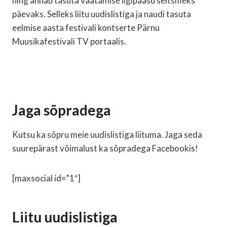
ning annab tasuta vaatamise ligipääsu seitsmeks
päevaks. Selleks liitu uudislistiga ja naudi tasuta
eelmise aasta festivali kontserte Pärnu
Muusikafestivali TV portaalis.
Jaga sõpradega
Kutsu ka sõpru meie uudislistiga liituma. Jaga seda
suurepärast võimalust ka sõpradega Facebookis!
[maxsocial id=”1″]
Liitu uudislistiga