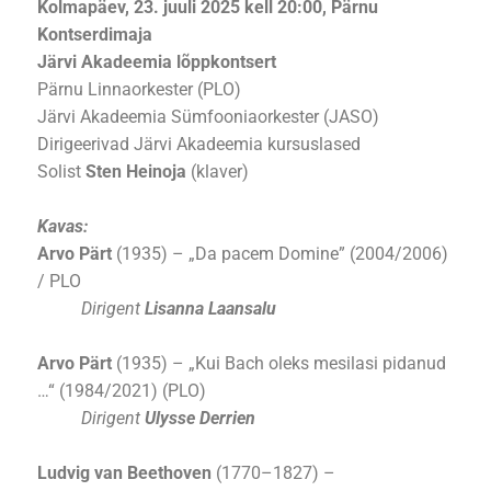
Kolmapäev, 23. juuli 2025 kell 20:00, Pärnu
Kontserdimaja
Järvi Akadeemia lõppkontsert
Pärnu Linnaorkester (PLO)
Järvi Akadeemia Sümfooniaorkester (JASO)
Dirigeerivad Järvi Akadeemia kursuslased
Solist
Sten Heinoja
(klaver)
Kavas:
Arvo Pärt
(1935) – „Da pacem Domine” (2004/2006)
/ PLO
Dirigent
Lisanna Laansalu
Arvo Pärt
(1935) –
„
Kui Bach oleks mesilasi pidanud
…“ (1984/2021) (PLO)
Dirigent
Ulysse Derrien
Ludvig van Beethoven
(1770–1827) –