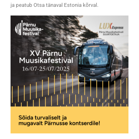
ja peatub Otsa tänaval Estonia kõrval.