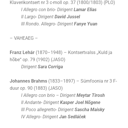
Klaverikontsert nr 3 c-moll
op
. 37 (1800/1803) (PLO)
I Allegro con brio- Dirigent
Lamar Elias
II Largo- Dirigent
David Jussel
III Rondo. Allegro- Dirigent
Fanye Yuan
– VAHEAEG –
Franz Lehár
(1870–1948) – Kontsertvalss
„
Kuld ja
hõbe“
op
. 79 (1902) (JASO)
Dirigent
Sara Corriga
Johannes Brahms
(1833–1897) – Sümfoonia nr 3 F-
duur
op
. 90 (1883) (JASO)
I Allegro con brio – Dirigent
Meytar Tirosh
II Andante- Dirigent
Kasper Joel Nõgene
III Poco allegretto- Dirigent
Sascha Maisky
IV Allegro- Dirigent
Jan Sedláček