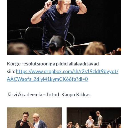
Kõrge resolutsiooniga pildid allalaaditavad
siin:
https://www.dropbox.com/sh/r2s19zldt9dyyot/
AACWaofs_2dIyl41kymCK66fa?dl=0
Järvi Akadeemia – fotod: Kaupo Kikkas