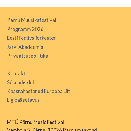
Pärnu Muusikafestival
Programm 2026
Eesti Festivaliorkester
Järvi Akadeemia
Privaatsuspoliitika
Kontakt
Sõprade klubi
Kaasrahastanud Euroopa Liit
Ligipääsetavus
MTÜ Pärnu Music Festival
Vambola 5, Pärnu, 80026 Pärnu maakond