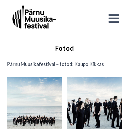
Skip
to
content
Fotod
Pärnu Muusikafestival – fotod: Kaupo Kikkas