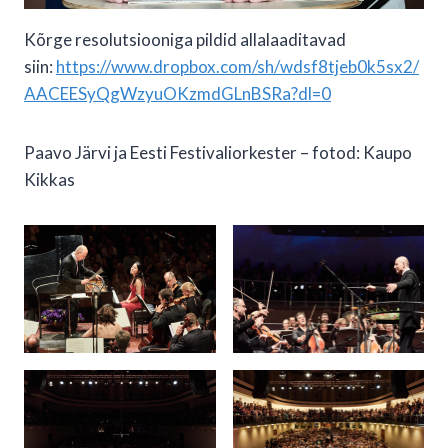
Kõrge resolutsiooniga pildid allalaaditavad
siin:
https://www.dropbox.com/sh/wdsf8tjeb0k5sx2/
AACEESyQgWzyuOKzmdGLnBSRa?dl=0
Paavo Järvi ja Eesti Festivaliorkester – fotod: Kaupo
Kikkas