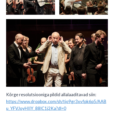
Kõrge resolutsiooniga pildid allalaaditavad siin:
https://www.dropbox.com/sh/tjo9gr3xvfpk6p5/AAB
u_YFVJoyHIIY_88IC1j2Ka?dl=0