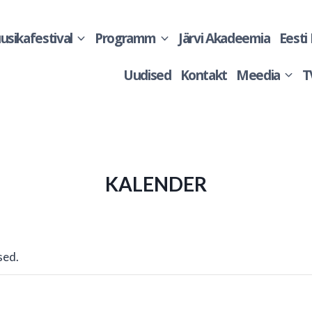
sikafestival
Programm
Järvi Akadeemia
Eesti
Uudised
Kontakt
Meedia
T
KALENDER
sed.