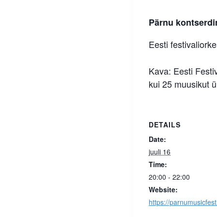
Pärnu kontserdi
Eesti festivaliork
Kava: Eesti Festi
kui 25 muusikut ü
DETAILS
Date:
juuli 16
Time:
20:00 - 22:00
Website:
https://parnumusicfest