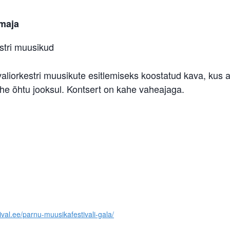
maja
estri muusikud
valiorkestri muusikute esitlemiseks koostatud kava, kus
he õhtu jooksul. Kontsert on kahe vaheajaga.
ival.ee/parnu-muusikafestivali-gala/