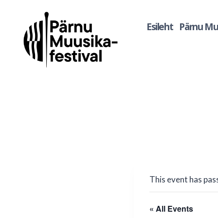
Skip
to
Esileht
Pärnu Muu
content
This event has pas
« All Events