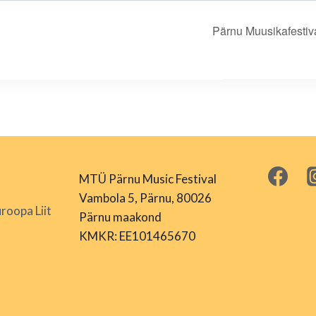
Pärnu Muusikafestiva
MTÜ Pärnu Music Festival
Vambola 5, Pärnu, 80026
roopa Liit
Pärnu maakond
KMKR: EE101465670