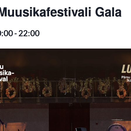
Muusikafestivali Gala
0:00
-
22:00