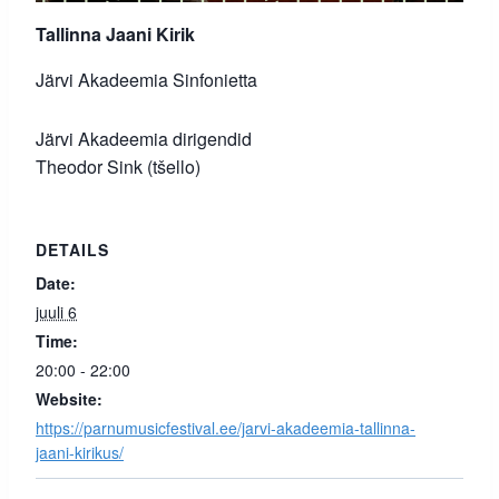
Tallinna Jaani Kirik
Järvi Akadeemia Sinfonietta
Järvi Akadeemia dirigendid
Theodor Sink (tšello)
DETAILS
Date:
juuli 6
Time:
20:00 - 22:00
Website:
https://parnumusicfestival.ee/jarvi-akadeemia-tallinna-
jaani-kirikus/