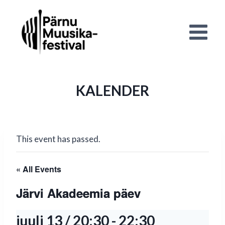
Skip
to
content
KALENDER
This event has passed.
« All Events
Järvi Akadeemia päev
juuli 13 / 20:30
-
22:30