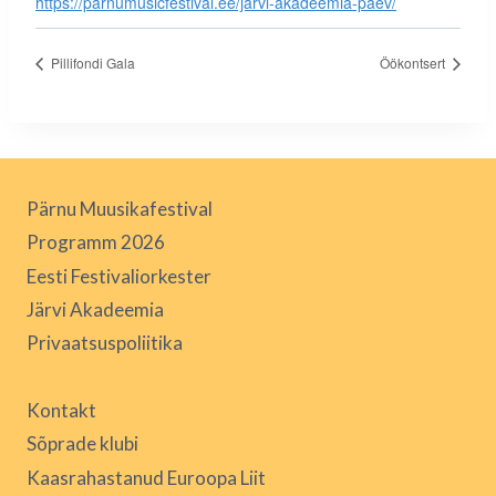
https://parnumusicfestival.ee/jarvi-akadeemia-paev/
Pillifondi Gala
Öökontsert
Pärnu Muusikafestival
Programm 2026
Eesti Festivaliorkester
Järvi Akadeemia
Privaatsuspoliitika
Kontakt
Sõprade klubi
Kaasrahastanud Euroopa Liit