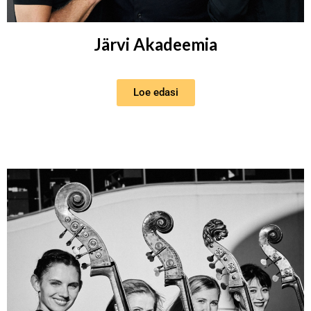
Järvi Akadeemia
Loe edasi