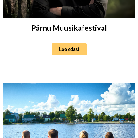
Pärnu Muusikafestival
Loe edasi