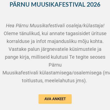
PÄRNU MUUSIKAFESTIVAL 2026
Hea Pärnu Muusikafestivali osaleja/külastaja!
Oleme tänulikud, kui annate tagasisidet ürituse
korralduse ja infot majandusliku mõju kohta.
Vastake palun järgnevatele küsimustele ja
pange kirja, milliseid kulutusi Te tegite seoses
Pärnu
Muusikafestivali külastamisega/osalemisega (ma
toitlustus, meelelahutus jms).
AVA ANKEET