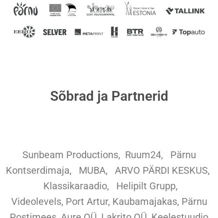
Sõbrad ja Partnerid
Sunbeam Productions,
Ruum24,
Pärnu
Kontserdimaja, MUBA, ARVO PÄRDI KESKUS,
Klassikaraadio, Helipilt Grupp,
Videolevels, Port Artur, Kaubamajakas, Pärnu
Postimees, Aure OÜ, Lakrito OÜ, Keelestuudio