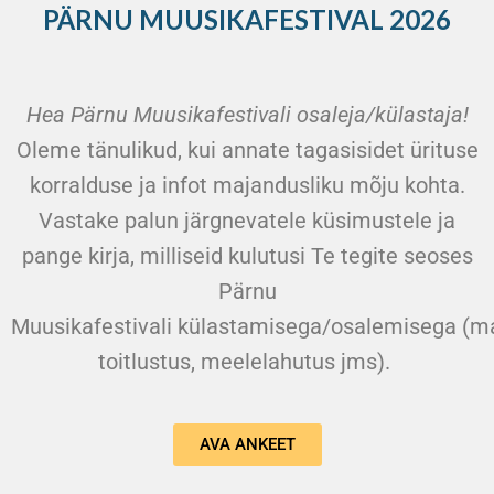
PÄRNU MUUSIKAFESTIVAL 2026
Hea Pärnu Muusikafestivali osaleja/külastaja!
Oleme tänulikud, kui annate tagasisidet ürituse
korralduse ja infot majandusliku mõju kohta.
Vastake palun järgnevatele küsimustele ja
pange kirja, milliseid kulutusi Te tegite seoses
Pärnu
Muusikafestivali külastamisega/osalemisega (ma
toitlustus, meelelahutus jms).
AVA ANKEET