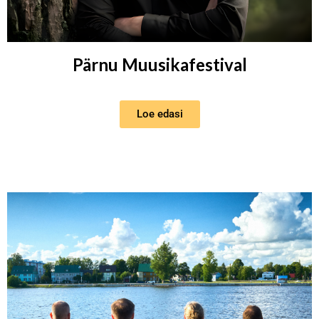
Pärnu Muusikafestival
Loe edasi