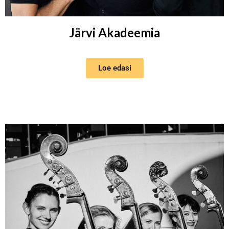
Järvi Akadeemia
Loe edasi