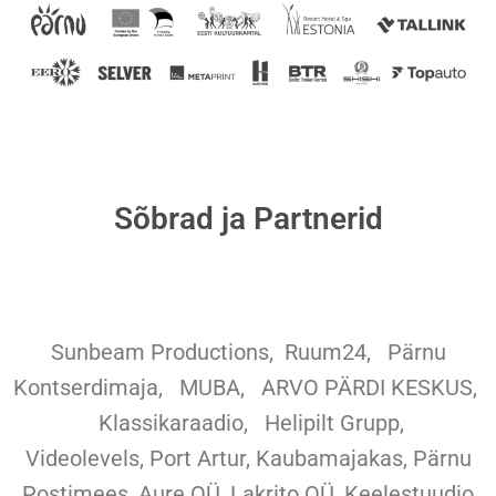
Sõbrad ja Partnerid
Sunbeam Productions,
Ruum24,
Pärnu
Kontserdimaja, MUBA, ARVO PÄRDI KESKUS,
Klassikaraadio, Helipilt Grupp,
Videolevels, Port Artur, Kaubamajakas, Pärnu
Postimees, Aure OÜ, Lakrito OÜ, Keelestuudio