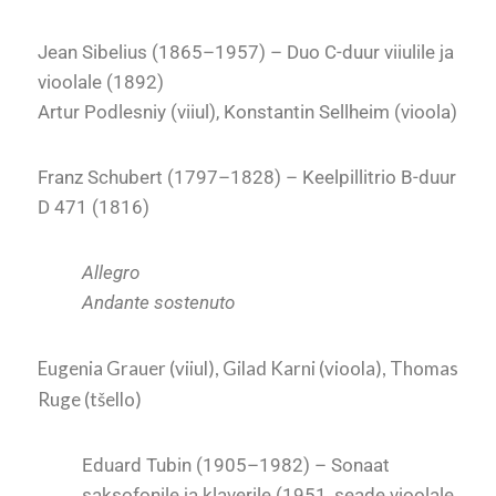
Jean Sibelius (1865
–1957) –
Duo C-duur viiulile ja
vioolale (1892)
Artur Podlesniy (viiul), Konstantin Sellheim (vioola)
Franz Schubert (1797
–1828) –
Keelpillitrio B-duur
D 471 (1816)
Allegro
Andante sostenuto
Eugenia Grauer (viiul), Gilad Karni (vioola), Thomas
Ruge (tšello)
Eduard Tubin (1905
–1982)
– Sonaat
sa
ksofonile ja klaverile (1951, seade vioolale