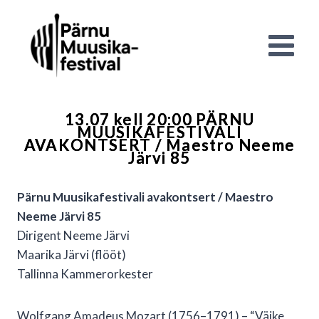
Skip
to
content
13.07 kell 20:00 PÄRNU
MUUSIKAFESTIVALI
AVAKONTSERT / Maestro Neeme
Järvi 85
Pärnu Muusikafestivali avakontsert / Maestro
Neeme Järvi 85
Dirigent Neeme Järvi
Maarika Järvi (flööt)
Tallinna Kammerorkester
Wolfgang Amadeus Mozart (1756–1791) – “Väike