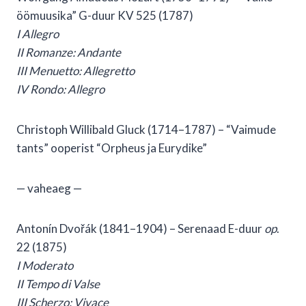
öömuusika” G-duur KV 525 (1787)
I Allegro
II Romanze: Andante
III Menuetto: Allegretto
IV Rondo: Allegro
Christoph Willibald Gluck (1714–1787) – “Vaimude
tants” ooperist “Orpheus ja Eurydike”
— vaheaeg —
Antonín Dvořák (1841–1904) – Serenaad E-duur
op
.
22 (1875)
I Moderato
II Tempo di Valse
III Scherzo: Vivace